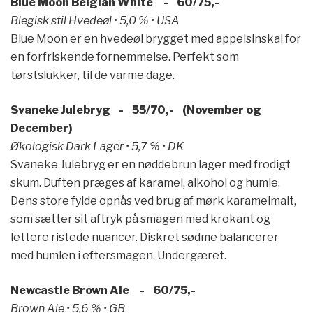
Blue Moon Belgian White - 60/75,-
Blegisk stil Hvedeøl • 5,0 % • USA
Blue Moon er en hvedeøl brygget med appelsinskal for
en forfriskende fornemmelse. Perfekt som
tørstslukker, til de varme dage.
Svaneke Julebryg - 55/70,- (November og
December)
Økologisk Dark Lager • 5,7 % • DK
Svaneke Julebryg er en nøddebrun lager med frodigt
skum. Duften præges af karamel, alkohol og humle.
Dens store fylde opnås ved brug af mørk karamelmalt,
som sætter sit aftryk på smagen med krokant og
lettere ristede nuancer. Diskret sødme balancerer
med humlen i eftersmagen. Undergæret.
Newcastle Brown Ale - 60/75,-
Brown Ale • 5,6 % • GB