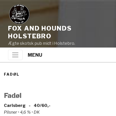
FOX AND HOUNDS
HOLSTEBRO
Ægte skotsk pub midt i Holstebro.
MENU
FADØL
Fadøl
Carlsberg - 40/60,-
Pilsner • 4,6 % • DK