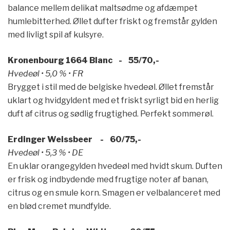
balance mellem delikat maltsødme og afdæmpet
humlebitterhed. Øllet dufter friskt og fremstår gylden
med livligt spil af kulsyre.
Kronenbourg 1664 Blanc - 55/70,-
Hvedeøl • 5,0 % • FR
Brygget i stil med de belgiske hvedeøl. Øllet fremstår
uklart og hvidgyldent med et friskt syrligt bid en herlig
duft af citrus og sødlig frugtighed. Perfekt sommerøl.
Erdinger Weissbeer - 60/75,-
Hvedeøl • 5,3 % • DE
En uklar orangegylden hvedeøl med hvidt skum. Duften
er frisk og indbydende med frugtige noter af banan,
citrus og en smule korn. Smagen er velbalanceret med
en blød cremet mundfylde.