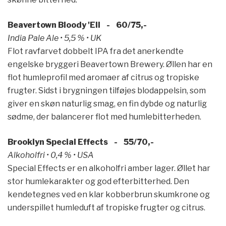
Beavertown Bloody 'Ell - 60/75,-
India Pale Ale • 5,5 % • UK
Flot ravfarvet dobbelt IPA fra det anerkendte
engelske bryggeri Beavertown Brewery. Øllen har en
flot humleprofil med aromaer af citrus og tropiske
frugter. Sidst i brygningen tilføjes blodappelsin, som
giver en skøn naturlig smag, en fin dybde og naturlig
sødme, der balancerer flot med humlebitterheden.
Brooklyn Special Effects - 55/70,-
Alkoholfri • 0,4 % • USA
Special Effects er en alkoholfri amber lager. Øllet har
stor humlekarakter og god efterbitterhed. Den
kendetegnes ved en klar kobberbrun skumkrone og
underspillet humleduft af tropiske frugter og citrus.