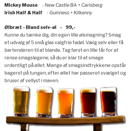
Mickey Mouse
- New Castle BA + Carlsberg
Irish Half & Half
- Guinness + Kilkenny
Ølbræt - Bland selv-øl - 99,-
Kunne du tænke dig, din egen lille ølsmagning? Smag
et udvalg af 5 små glas valgfrie fadøl. Vælg selv eller få
bartenderen til at blande. Tag først en lille tår for at
rense smagsløgene, så du er klar til at smage
ordentligt på øllet. Mange af smagsindtrykkene opstår
bagerst på tungen, efter øllet har passeret svælget og
bruser af vellyst i maven.