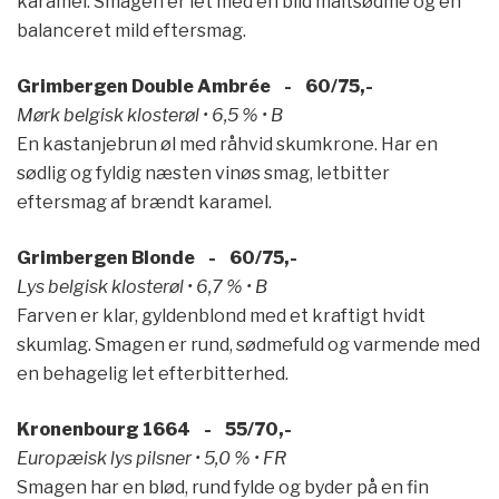
karamel. Smagen er let med en blid maltsødme og en
balanceret mild eftersmag.
Grimbergen Double Ambrée - 60/75,-
Mørk belgisk klosterøl • 6,5 % • B
En kastanjebrun øl med råhvid skumkrone. Har en
sødlig og fyldig næsten vinøs smag, letbitter
eftersmag af brændt karamel.
Grimbergen Blonde - 60/75,-
Lys belgisk klosterøl • 6,7 % • B
Farven er klar, gyldenblond med et kraftigt hvidt
skumlag. Smagen er rund, sødmefuld og varmende med
en behagelig let efterbitterhed.
Kronenbourg 1664 - 55/70,-
Europæisk lys pilsner • 5,0 % • FR
Smagen har en blød, rund fylde og byder på en fin