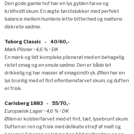
Den gode gamle hof har en lys gylden farve og
kridhvidt skum. En ægte tørstslukker med perfekt
balance mellem humlens lette bitterhed og maltens
diskrete sødme.
Tuborg Classic - 40/60,-
Mørk Pilsner • 4,6 % • DK
En mørk og lidt kompleks pilsnerøl med en behagelig
ristet smag og en smule sødme. Den er både let
drikkelig og har masser af smagsindtryk. Øllen har en
lys brunlig med et flot elfenbensfarvet skum, og duften
er frisk.
Carlsberg 1883 - 55/70,-
Europæisk Lager • 4,6 % • DK
Øllen er kobberfarvet med et fint, tæt, lysebrunt skum.
Duften er ren og frisk med delikate strejf af malt og