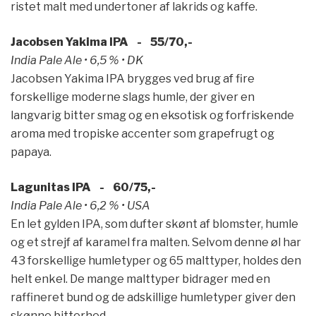
ristet malt med undertoner af lakrids og kaffe.
Jacobsen Yakima IPA - 55/70,-
India Pale Ale • 6,5 % • DK
Jacobsen Yakima IPA brygges ved brug af fire
forskellige moderne slags humle, der giver en
langvarig bitter smag og en eksotisk og forfriskende
aroma med tropiske accenter som grapefrugt og
papaya.
Lagunitas IPA - 60/75,-
India Pale Ale • 6,2 % • USA
En let gylden IPA, som dufter skønt af blomster, humle
og et strejf af karamel fra malten. Selvom denne øl har
43 forskellige humletyper og 65 malttyper, holdes den
helt enkel. De mange malttyper bidrager med en
raffineret bund og de adskillige humletyper giver den
skønne bitterhed.