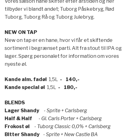
Vores sæson hane skifter efter årstiden og her
tilbyder vi blandt andet; Tuborg Påskebryg, Rød
Tuborg, Tuborg Rå og Tuborg Julebryg.
NEW ON TAP
New on tap er en hane, hvor vi får et skiftende
sortiment i begrænset parti. Alt fra stout til IPA og
lager. Spørg personalet for information om vores
nyeste øl.
Kande alm. fadøl
1,5L
- 140,-
Kande special øl
1,5L
- 180,-
BLENDS
Lager Shandy
- Sprite + Carlsberg
Half & Half
- Gl. Carls Porter + Carlsberg
Frokost øl
- Tuborg Classic 0,0% + Carlsberg
Bitter Shandy
- Sprite + New Castle BA