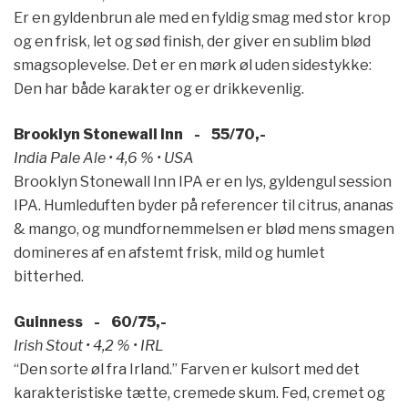
Er en gyldenbrun ale med en fyldig smag med stor krop
og en frisk, let og sød finish, der giver en sublim blød
smagsoplevelse. Det er en mørk øl uden sidestykke:
Den har både karakter og er drikkevenlig.
Brooklyn Stonewall Inn - 55/70,-
India Pale Ale • 4,6 % • USA
Brooklyn Stonewall Inn IPA er en lys, gyldengul session
IPA. Humleduften byder på referencer til citrus, ananas
& mango, og mundfornemmelsen er blød mens smagen
domineres af en afstemt frisk, mild og humlet
bitterhed.
Guinness - 60/75,-
Irish Stout • 4,2 % • IRL
“Den sorte øl fra Irland.” Farven er kulsort med det
karakteristiske tætte, cremede skum. Fed, cremet og