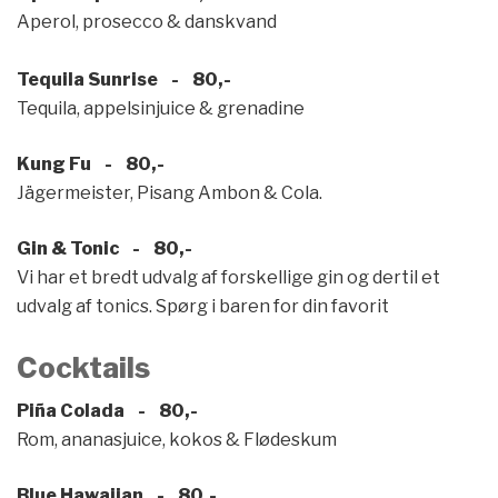
Aperol, prosecco & danskvand
Tequila Sunrise - 80,-
Tequila, appelsinjuice & grenadine
Kung Fu - 80,-
Jägermeister, Pisang Ambon & Cola.
Gin & Tonic - 80,-
Vi har et bredt udvalg af forskellige gin og dertil et
udvalg af tonics. Spørg i baren for din favorit
Cocktails
Piñ
a Colada - 80,-
Rom, ananasjuice, kokos & Flødeskum
Blue Hawaiian - 80,-